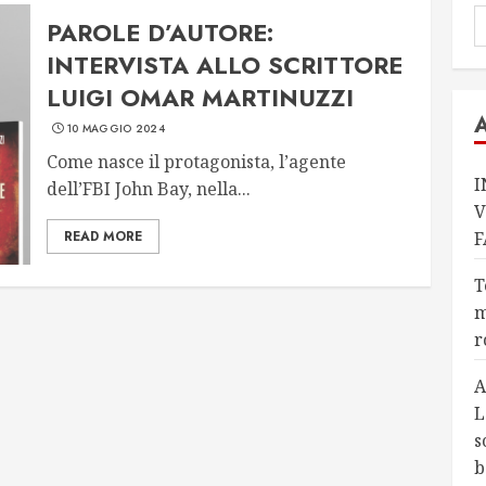
PAROLE D’AUTORE:
INTERVISTA ALLO SCRITTORE
LUIGI OMAR MARTINUZZI
10 MAGGIO 2024
Come nasce il protagonista, l’agente
I
dell’FBI John Bay, nella...
V
READ MORE
F
T
m
r
A
L
s
b