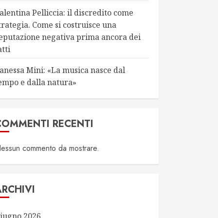
alentina Pelliccia: il discredito come
trategia. Come si costruisce una
eputazione negativa prima ancora dei
atti
anessa Mini: «La musica nasce dal
empo e dalla natura»
COMMENTI RECENTI
essun commento da mostrare.
ARCHIVI
iugno 2026