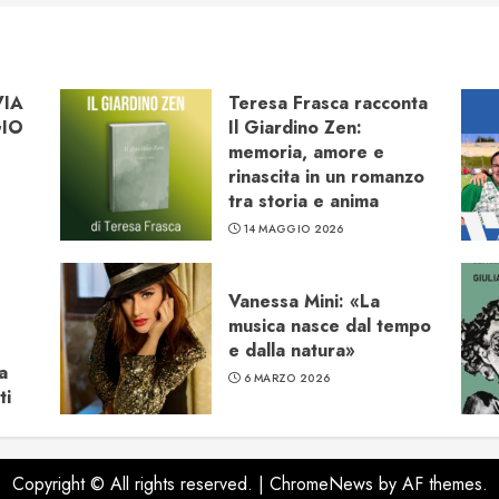
VIA
Teresa Frasca racconta
GIO
Il Giardino Zen:
memoria, amore e
rinascita in un romanzo
tra storia e anima
14 MAGGIO 2026
Vanessa Mini: «La
musica nasce dal tempo
e dalla natura»
a
6 MARZO 2026
ti
Copyright © All rights reserved.
|
ChromeNews
by AF themes.