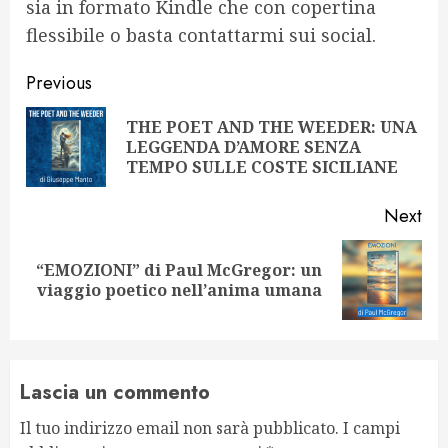
sia in formato Kindle che con copertina
flessibile o basta contattarmi sui social.
Continue
Previous
Reading
THE POET AND THE WEEDER: UNA
Pre
LEGGENDA D’AMORE SENZA
pos
TEMPO SULLE COSTE SICILIANE
Next
“EMOZIONI” di Paul McGregor: un
Next
viaggio poetico nell’anima umana
post:
Lascia un commento
Il tuo indirizzo email non sarà pubblicato.
I campi