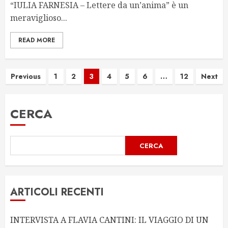
“IULIA FARNESIA – Lettere da un’anima” è un
meraviglioso...
READ MORE
Paginazione
Previous
1
2
3
4
5
6
…
12
Next
degli
CERCA
articoli
CERCA
ARTICOLI RECENTI
INTERVISTA A FLAVIA CANTINI: IL VIAGGIO DI UN