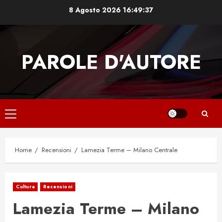
Skip
8 Agosto 2026
16:49:38
to
content
PAROLE D'AUTORE
Primary
Menu
Home
Recensioni
Lamezia Terme – Milano Centrale
Cultura
Recensioni
Lamezia Terme – Milano