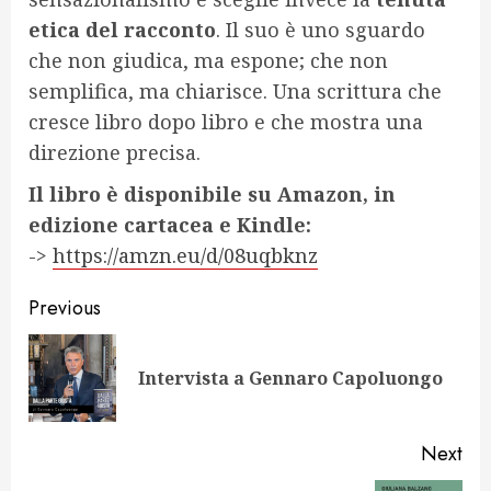
etica del racconto
. Il suo è uno sguardo
che non giudica, ma espone; che non
semplifica, ma chiarisce. Una scrittura che
cresce libro dopo libro e che mostra una
direzione precisa.
Il libro è disponibile su Amazon, in
edizione cartacea e Kindle:
->
https://amzn.eu/d/08uqbknz
Continue
Previous
Reading
Pre
Intervista a Gennaro Capoluongo
pos
Next